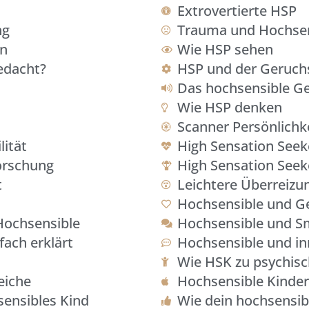
Extrovertierte HSP
ng
Trauma und Hochsens
en
Wie HSP sehen
edacht?
HSP und der Geruch
Das hochsensible G
Wie HSP denken
Scanner Persönlichk
ität
High Sensation Seek
orschung
High Sensation Seek
t
Leichtere Überreiz
Hochsensible und G
 Hochsensible
Hochsensible und Sm
fach erklärt
Hochsensible und in
Wie HSK zu psychis
eiche
Hochsensible Kinder
sensibles Kind
Wie dein hochsensibl