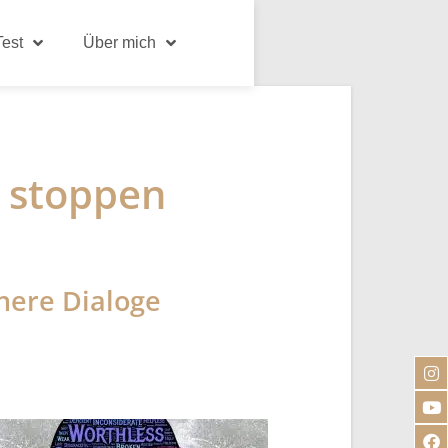
est
Über mich
e stoppen
nere Dialoge