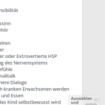
ibilität
ssinn
ehör
eiten
er
er oder Extrovertierte HSP
ung des Nervensystems
efühle
alltalk
nere Dialoge
ch kranken Erwachsenen werden
 und Essen
Auswählen
es Kind selbstbewusst​ wird
und