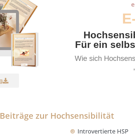
e
E
Hochsensib
Für ein selb
Wie sich Hochsensi
g
 Beiträge zur Hochsensibilität
Introvertierte HSP